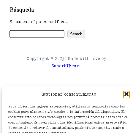
Búsqueda
Si buscas algo específico…
B
Search
u
s
c
Copyright © 2023 | Made with love by
a
SuperbThemes
r
PERSONAS COLABORADORAS
Gestionar consentimiento
Para ofrecer las mejores experiencias, utilizamos tecnologías como las
cookies para almacenar y/o acceder a la información del dispositivo. El
Rebeca Bañuelos
consentimiento de estas tecnologías nos permitirá procesar datos como el
comportamiento de navegación o las identificaciones únicas en este sitio.
B3r2c0
No consentir o retirar el consentimiento, puede afectar negativamente a