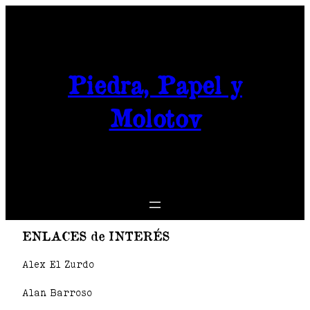
Saltar
al
contenido
Piedra, Papel y
Molotov
ENLACES de INTERÉS
Alex El Zurdo
Alan Barroso